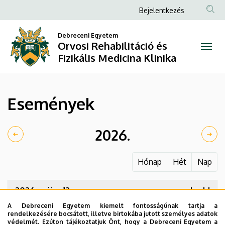
Események
Ugrás
Anonim
Bejelentkezés
a
Felhasználói
|
tartalomra
Debreceni Egyetem
fiók
Orvosi Rehabilitáció és
Orvosi
menüje
Fizikális Medicina Klinika
Rehabilitáció
és
Események
Fizikális
Medicina
2026.
Klinika
Hónap
Hét
Nap
2026. május 12.
kedd
A Debreceni Egyetem kiemelt fontosságúnak tartja a
12:00
Start Ups & Downs - Innovációk a sport
rendelkezésére bocsátott, illetve birtokába jutott személyes adatok
világában
védelmét. Ezúton tájékoztatjuk Önt, hogy a Debreceni Egyetem a