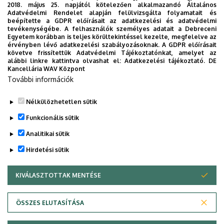
2018. május 25. napjától kötelezően alkalmazandó Általános
Adatvédelmi Rendelet alapján felülvizsgálta folyamatait és
2026. június 18.
csütörtök
beépítette a GDPR előírásait az adatkezelési és adatvédelmi
tevékenységébe. A felhasználók személyes adatait a Debreceni
Egyetem korábban is teljes körültekintéssel kezelte, megfelelve az
16:00
Egyetemi futballünnep – BJLEK és KMFK
érvényben lévő adatkezelési szabályozásoknak. A GDPR előírásait
nagydöntők
követve frissítettük Adatvédelmi Tájékoztatónkat, amelyet az
alábbi linkre kattintva olvashat el:
Adatkezelési tájékoztató.
DE
Kancellária WAV Központ
2026. július 21.
kedd
További információk
09:00
XIX. Debreceni Campus Sportfesztivál
Nélkülözhetetlen sütik
Funkcionális sütik
Analitikai sütik
Hirdetési sütik
KIVÁLASZTOTTAK MENTÉSE
WITHDRAW CONSENT
Adatvédelem
Adatvédelem
ÖSSZES ELUTASÍTÁSA
Technikai információk